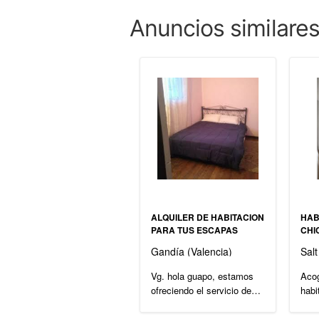
Anuncios similare
ALQUILER DE HABITACION
HAB
PARA TUS ESCAPAS
CHI
Gandía (Valencia)
Salt
Vg. hola guapo, estamos
Acog
ofreciendo el servicio de
habi
habiatacion por horas o por
giro
24h como sea tu necesi...
. su