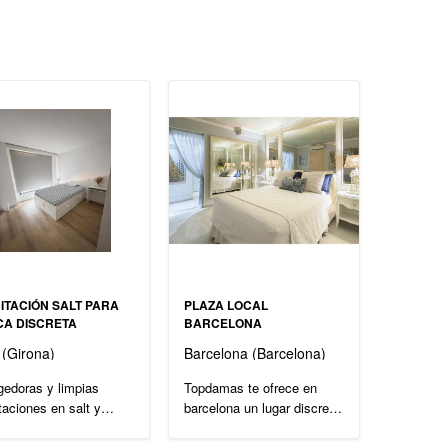
s
ITACIÓN SALT PARA
PLAZA LOCAL
CA DISCRETA
BARCELONA
 (Girona)
Barcelona (Barcelona)
edoras y limpias
Topdamas te ofrece en
taciones en salt y
barcelona un lugar discreto,
na zona céntrica y con
serio y seguro. cerramos
permercados.
los domingos y festivos....