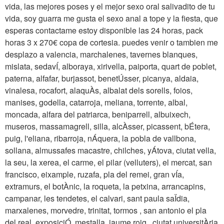
vida, las mejores poses y el mejor sexo oral salivadito de tu
vida, soy guarra me gusta el sexo anal a tope y la fiesta, que
esperas contactame estoy disponible las 24 horas, pack
horas 3 x 270€ copa de cortesia. puedes venir o tambien me
desplazo a valencia, marchalenes, tavernes blanques,
mislata, sedavÍ, alboraya, xirivella, paiporta, quart de poblet,
paterna, alfafar, burjassot, benetÚsser, picanya, aldaia,
vinalesa, rocafort, alaquÀs, albalat dels sorells, foios,
manises, godella, catarroja, meliana, torrente, albal,
moncada, alfara del patriarca, beniparrell, albuixech,
museros, massamagrell, silla, alcÀsser, picassent, bÉtera,
puig, l'eliana, ribarroja, nÁquera, la pobla de vallbona,
sollana, almussafes macastre, chilches, yÁtova, ciutat vella,
la seu, la xerea, el carme, el pilar (velluters), el mercat, san
francisco, eixample, ruzafa, pla del remei, gran vÍa,
extramurs, el botÀnic, la roqueta, la petxina, arrancapins,
campanar, les tendetes, el calvari, sant paula saÏdia,
marxalenes, morvedre, trinitat, tormos , san antonio el pla
del real, exposiciÓ, mestalla, jaume roig , ciutat universitÀria