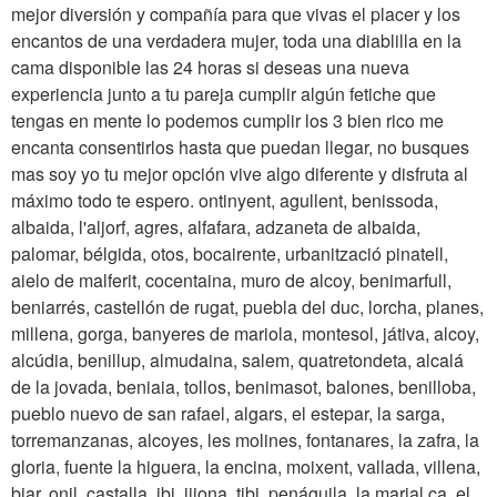
mejor diversión y compañía para que vivas el placer y los
encantos de una verdadera mujer, toda una diablilla en la
cama disponible las 24 horas si deseas una nueva
experiencia junto a tu pareja cumplir algún fetiche que
tengas en mente lo podemos cumplir los 3 bien rico me
encanta consentirlos hasta que puedan llegar, no busques
mas soy yo tu mejor opción vive algo diferente y disfruta al
máximo todo te espero. ontinyent, agullent, benissoda,
albaida, l'aljorf, agres, alfafara, adzaneta de albaida,
palomar, bélgida, otos, bocairente, urbanització pinatell,
aielo de malferit, cocentaina, muro de alcoy, benimarfull,
beniarrés, castellón de rugat, puebla del duc, lorcha, planes,
millena, gorga, banyeres de mariola, montesol, játiva, alcoy,
alcúdia, benillup, almudaina, salem, quatretondeta, alcalá
de la jovada, beniaia, tollos, benimasot, balones, benilloba,
pueblo nuevo de san rafael, algars, el estepar, la sarga,
torremanzanas, alcoyes, les molines, fontanares, la zafra, la
gloria, fuente la higuera, la encina, moixent, vallada, villena,
biar, onil, castalla, ibi, jijona, tibi, penáguila, la marjal ca, el