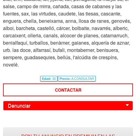
salse, campo de mirra, cañada, casas de cabanes y las
fuentes, sax, las virtudes, caudete, las tiesas, cascante,
enguera, chella, beneixama, anna, llosa de ranes, genovés,
alboi, barcheta, castelló, cárcer, bolbaite, navarrés, alberic,
carcaixent, olleria, canals, alcocer de planes, catamarruch,
benialfaquí, turballos, benàmer, gaianes, alquería de aznar,
urb. las doce, alfarrasí, bufali, montaberner, benisuera,
sempere, guadasequies, bellús, l'alcúdia de crespíns,
novelé.
Edad:
30
Precio:
A CONSULTAR
CONTACTAR
Denunciar
0