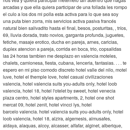
nos vea y quiera participar metemelo tan adentro que hagas
arcadas y que ella quiera participar de una follada les rompo
el culo a los dos mi polla esta activa para lo que sea soy
una puta bien zorra, mis servicios activa pasiva francés
natural bien salivadito hasta el final, besos, posturitas, , tríos,
69, lluvia dorada, trato novios, garganta profunda, juguetes,
fetiche, masaje erotico, ducha en pareja, arnes, caricias,
duplex atencion a pareja, corrida en boca, trio, copsalidas
las 24 horas tambien me desplazo en valencia moteles,
chalets, camionesa, fiesta, cubana, lenceria, fantasias. . . . te
espero en mi piso comodo discreto hotel valle del nilo, motel
luve, hotel el themple love, hotel casual civilizaciones
valencia, hotel valencia suits you-adults only, hotel loob
valencia, hotel 18, hotel l'otelet by sweet, hotel venecia
plaza centro, hotel styles apartments, 2, hotel one shot
mercat 09, hotel zenit, hotel vincci lys, hotel
barcelo valencia. hotel valencia suits you-adults only, hotel
loob valencia, hotel 18, alzira, algemesis, almusafes,
aldaya, alaquas, alcoy, alcasser, alfafar, alginet, alberique,