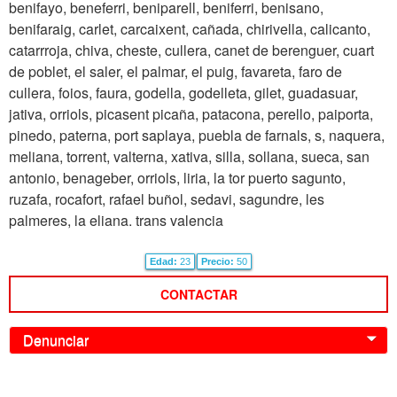
benifayo, beneferri, beniparell, beniferri, benisano,
benifaraig, carlet, carcaixent, cañada, chirivella, calicanto,
catarrroja, chiva, cheste, cullera, canet de berenguer, cuart
de poblet, el saler, el palmar, el puig, favareta, faro de
cullera, foios, faura, godella, godelleta, gilet, guadasuar,
jativa, orriols, picasent picaña, patacona, perello, paiporta,
pinedo, paterna, port saplaya, puebla de farnals, s, naquera,
meliana, torrent, valterna, xativa, silla, sollana, sueca, san
antonio, benageber, orriols, liria, la tor puerto sagunto,
ruzafa, rocafort, rafael buñol, sedavi, sagundre, les
palmeres, la eliana. trans valencia
Edad:
23
Precio:
50
CONTACTAR
Denunciar
0