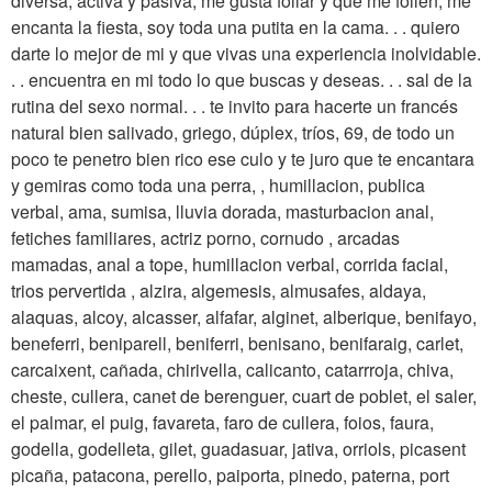
diversa, activa y pasiva, me gusta follar y que me follen, me
encanta la fiesta, soy toda una putita en la cama. . . quiero
darte lo mejor de mi y que vivas una experiencia inolvidable.
. . encuentra en mi todo lo que buscas y deseas. . . sal de la
rutina del sexo normal. . . te invito para hacerte un francés
natural bien salivado, griego, dúplex, tríos, 69, de todo un
poco te penetro bien rico ese culo y te juro que te encantara
y gemiras como toda una perra, , humillacion, publica
verbal, ama, sumisa, lluvia dorada, masturbacion anal,
fetiches familiares, actriz porno, cornudo , arcadas
mamadas, anal a tope, humillacion verbal, corrida facial,
trios pervertida , alzira, algemesis, almusafes, aldaya,
alaquas, alcoy, alcasser, alfafar, alginet, alberique, benifayo,
beneferri, beniparell, beniferri, benisano, benifaraig, carlet,
carcaixent, cañada, chirivella, calicanto, catarrroja, chiva,
cheste, cullera, canet de berenguer, cuart de poblet, el saler,
el palmar, el puig, favareta, faro de cullera, foios, faura,
godella, godelleta, gilet, guadasuar, jativa, orriols, picasent
picaña, patacona, perello, paiporta, pinedo, paterna, port